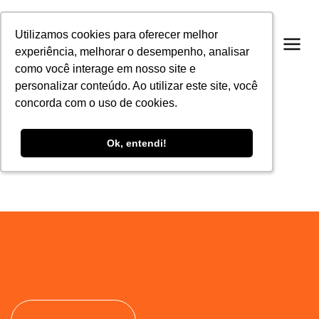
Utilizamos cookies para oferecer melhor
Utilizamos cookies para oferecer melhor
experiência, melhorar o desempenho, analisar
experiência, melhorar o desempenho, analisar
como você interage em nosso site e
como você interage em nosso site e
personalizar conteúdo. Ao utilizar este site, você
personalizar conteúdo. Ao utilizar este site, você
concorda com o uso de cookies.
concorda com o uso de cookies.
Ok, entendi!
Ok, entendi!