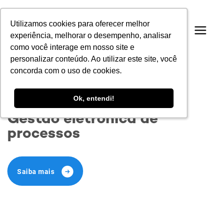
Utilizamos cookies para oferecer melhor
Utilizamos cookies para oferecer melhor
experiência, melhorar o desempenho, analisar
experiência, melhorar o desempenho, analisar
como você interage em nosso site e
como você interage em nosso site e
personalizar conteúdo. Ao utilizar este site, você
personalizar conteúdo. Ao utilizar este site, você
concorda com o uso de cookies.
concorda com o uso de cookies.
Ok, entendi!
Ok, entendi!
Papel Zero
Gestão eletrônica de
processos
Saiba mais