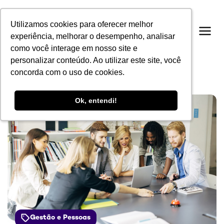
Utilizamos cookies para oferecer melhor
Utilizamos cookies para oferecer melhor
experiência, melhorar o desempenho, analisar
experiência, melhorar o desempenho, analisar
como você interage em nosso site e
como você interage em nosso site e
personalizar conteúdo. Ao utilizar este site, você
personalizar conteúdo. Ao utilizar este site, você
concorda com o uso de cookies.
concorda com o uso de cookies.
Ok, entendi!
Ok, entendi!
Gestão e Pessoas