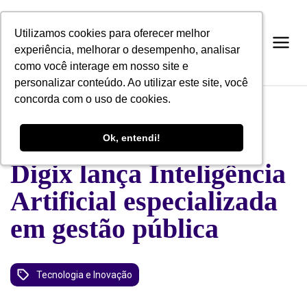
Utilizamos cookies para oferecer melhor
Utilizamos cookies para oferecer melhor
experiência, melhorar o desempenho, analisar
experiência, melhorar o desempenho, analisar
como você interage em nosso site e
como você interage em nosso site e
personalizar conteúdo. Ao utilizar este site, você
personalizar conteúdo. Ao utilizar este site, você
concorda com o uso de cookies.
concorda com o uso de cookies.
BLOG
Ok, entendi!
Ok, entendi!
Digix lança Inteligência
Artificial especializada
em gestão pública
Tecnologia e Inovação