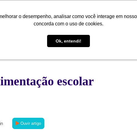
melhorar o desempenho, analisar como você interage em nosso sit
melhorar o desempenho, analisar como você interage em nosso sit
Quem Somos
Soluções
Cases
Conteúdo
Central de
concorda com o uso de cookies.
concorda com o uso de cookies.
Ok, entendi!
Ok, entendi!
limentação escolar
in
Ouvir artigo