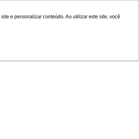
e e personalizar conteúdo. Ao utilizar este site, você
e e personalizar conteúdo. Ao utilizar este site, você
 Atendimento
Trabalhe com a gente