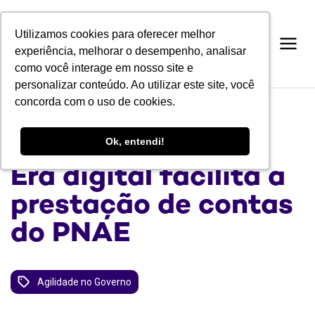
Utilizamos cookies para oferecer melhor
Utilizamos cookies para oferecer melhor
experiência, melhorar o desempenho, analisar
experiência, melhorar o desempenho, analisar
como você interage em nosso site e
como você interage em nosso site e
personalizar conteúdo. Ao utilizar este site, você
personalizar conteúdo. Ao utilizar este site, você
concorda com o uso de cookies.
concorda com o uso de cookies.
BLOG
Ok, entendi!
Ok, entendi!
Era digital facilita a
prestação de contas
do PNAE
Agilidade no Governo