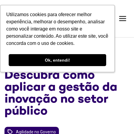
Utilizamos cookies para oferecer melhor
Utilizamos cookies para oferecer melhor
experiência, melhorar o desempenho, analisar
experiência, melhorar o desempenho, analisar
como você interage em nosso site e
como você interage em nosso site e
personalizar conteúdo. Ao utilizar este site, você
personalizar conteúdo. Ao utilizar este site, você
concorda com o uso de cookies.
concorda com o uso de cookies.
BLOG
Ok, entendi!
Ok, entendi!
Descubra como
aplicar a gestão da
inovação no setor
público
Agilidade no Governo