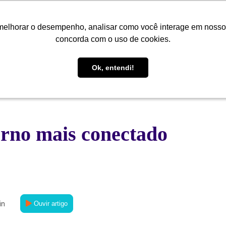
melhorar o desempenho, analisar como você interage em nosso sit
melhorar o desempenho, analisar como você interage em nosso sit
Quem Somos
Soluções
Cases
Conteúdo
Central de
concorda com o uso de cookies.
concorda com o uso de cookies.
Ok, entendi!
Ok, entendi!
erno mais conectado
in
Ouvir artigo