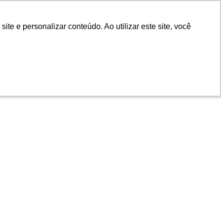
e e personalizar conteúdo. Ao utilizar este site, você
e e personalizar conteúdo. Ao utilizar este site, você
 Atendimento
Trabalhe com a gente