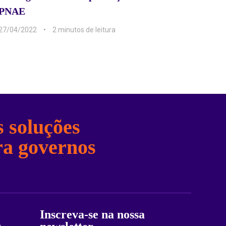
PNAE
27/04/2022
2 min
 soluções
ra governos
Inscreva-se na nossa