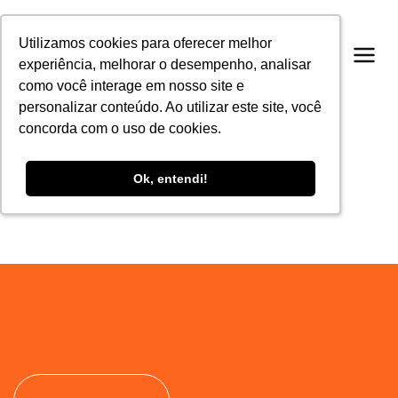
Utilizamos cookies para oferecer melhor
Utilizamos cookies para oferecer melhor
experiência, melhorar o desempenho, analisar
experiência, melhorar o desempenho, analisar
como você interage em nosso site e
como você interage em nosso site e
personalizar conteúdo. Ao utilizar este site, você
personalizar conteúdo. Ao utilizar este site, você
concorda com o uso de cookies.
concorda com o uso de cookies.
Ok, entendi!
Ok, entendi!