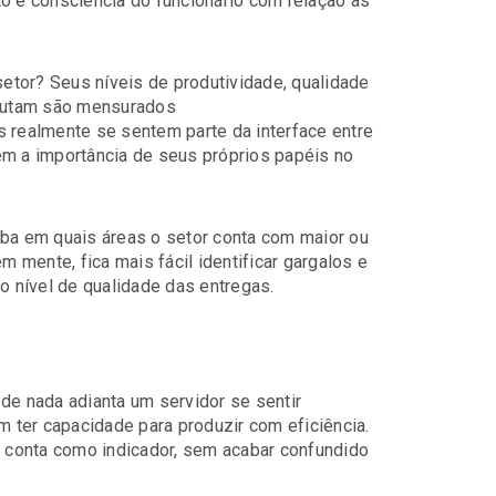
 e consciência do funcionário com relação às
tor? Seus níveis de produtividade, qualidade
cutam são mensurados
s realmente se sentem parte da interface entre
ém a importância de seus próprios papéis no
iba em quais áreas o setor conta com maior ou
mente, fica mais fácil identificar gargalos e
o nível de qualidade das entregas.
de nada adianta um servidor se sentir
ter capacidade para produzir com eficiência.
m conta como indicador, sem acabar confundido