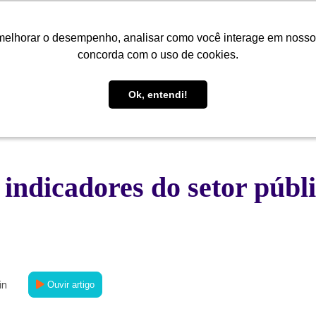
melhorar o desempenho, analisar como você interage em nosso sit
melhorar o desempenho, analisar como você interage em nosso sit
Quem Somos
Soluções
Cases
Conteúdo
Central de
concorda com o uso de cookies.
concorda com o uso de cookies.
Ok, entendi!
Ok, entendi!
 indicadores do setor públ
in
Ouvir artigo