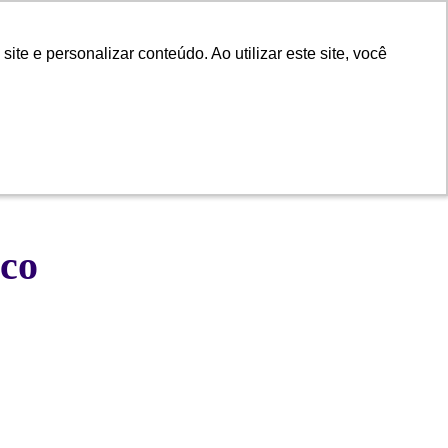
e e personalizar conteúdo. Ao utilizar este site, você
e e personalizar conteúdo. Ao utilizar este site, você
 Atendimento
Trabalhe com a gente
ico