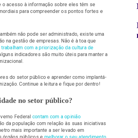
 o acesso à informação sobre eles têm se
imordiais para compreender os pontos fortes e
também não pode ser administrado, existe uma
são na gestão de empresas. Não é à toa que
)
trabalham com a priorização da cultura de
 alguns indicadores são muito úteis para manter a
nizacional.
ores do setor público e aprender como implantá-
ização. Continue a leitura e fique por dentro!
dade no setor público?
overno Federal
contam com a opinião
ão da população com relação às suas iniciativas
âmetro mais importante a ser levado em
s órgãos públicos e
melhorar o seu atendimento
,