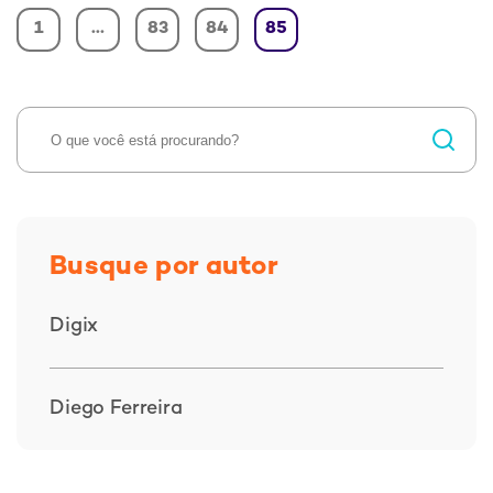
1
…
83
84
85
Busque por autor
Digix
Diego Ferreira