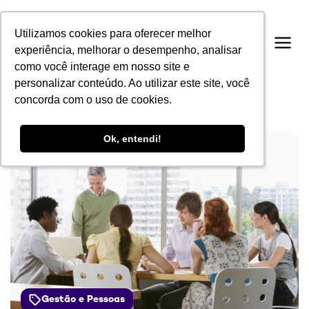
Utilizamos cookies para oferecer melhor
Utilizamos cookies para oferecer melhor
experiência, melhorar o desempenho, analisar
experiência, melhorar o desempenho, analisar
como você interage em nosso site e
como você interage em nosso site e
personalizar conteúdo. Ao utilizar este site, você
personalizar conteúdo. Ao utilizar este site, você
concorda com o uso de cookies.
concorda com o uso de cookies.
Ok, entendi!
Ok, entendi!
Gestão e Pessoas