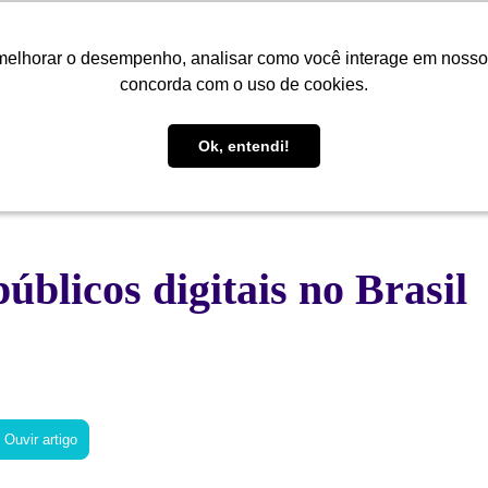
melhorar o desempenho, analisar como você interage em nosso sit
melhorar o desempenho, analisar como você interage em nosso sit
Quem Somos
Soluções
Cases
Conteúdo
Central de
concorda com o uso de cookies.
concorda com o uso de cookies.
Ok, entendi!
Ok, entendi!
úblicos digitais no Brasil
Ouvir artigo