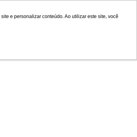
e e personalizar conteúdo. Ao utilizar este site, você
e e personalizar conteúdo. Ao utilizar este site, você
 Atendimento
Trabalhe com a gente