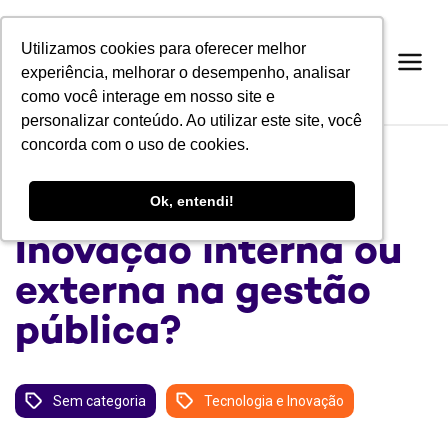
Utilizamos cookies para oferecer melhor
Utilizamos cookies para oferecer melhor
experiência, melhorar o desempenho, analisar
experiência, melhorar o desempenho, analisar
como você interage em nosso site e
como você interage em nosso site e
personalizar conteúdo. Ao utilizar este site, você
personalizar conteúdo. Ao utilizar este site, você
concorda com o uso de cookies.
concorda com o uso de cookies.
BLOG
Ok, entendi!
Ok, entendi!
Inovação interna ou
externa na gestão
pública?
Sem categoria
Tecnologia e Inovação