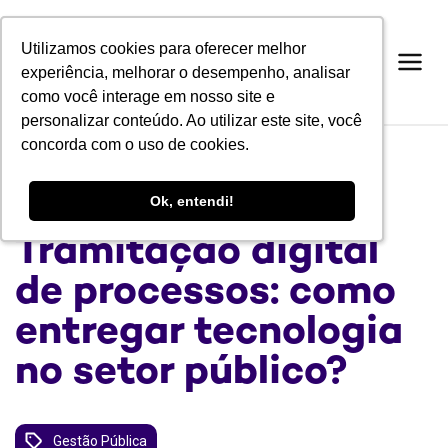
Utilizamos cookies para oferecer melhor
Utilizamos cookies para oferecer melhor
experiência, melhorar o desempenho, analisar
experiência, melhorar o desempenho, analisar
como você interage em nosso site e
como você interage em nosso site e
personalizar conteúdo. Ao utilizar este site, você
personalizar conteúdo. Ao utilizar este site, você
concorda com o uso de cookies.
concorda com o uso de cookies.
BLOG
Ok, entendi!
Ok, entendi!
Tramitação digital
de processos: como
entregar tecnologia
no setor público?
Gestão Pública