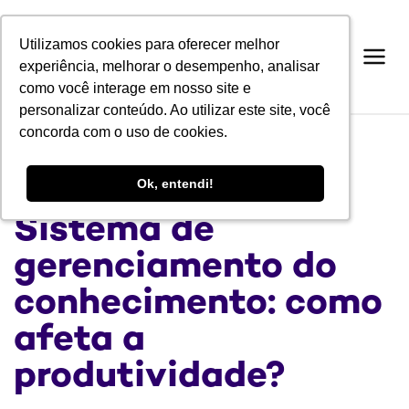
Utilizamos cookies para oferecer melhor
Utilizamos cookies para oferecer melhor
experiência, melhorar o desempenho, analisar
experiência, melhorar o desempenho, analisar
como você interage em nosso site e
como você interage em nosso site e
personalizar conteúdo. Ao utilizar este site, você
personalizar conteúdo. Ao utilizar este site, você
concorda com o uso de cookies.
concorda com o uso de cookies.
BLOG
Ok, entendi!
Ok, entendi!
Sistema de
gerenciamento do
conhecimento: como
afeta a
produtividade?