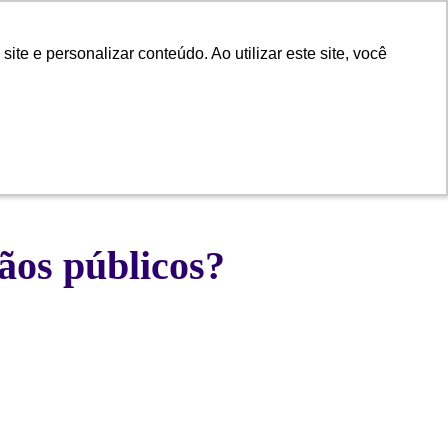
e e personalizar conteúdo. Ao utilizar este site, você
e e personalizar conteúdo. Ao utilizar este site, você
 Atendimento
Trabalhe com a gente
ãos públicos?