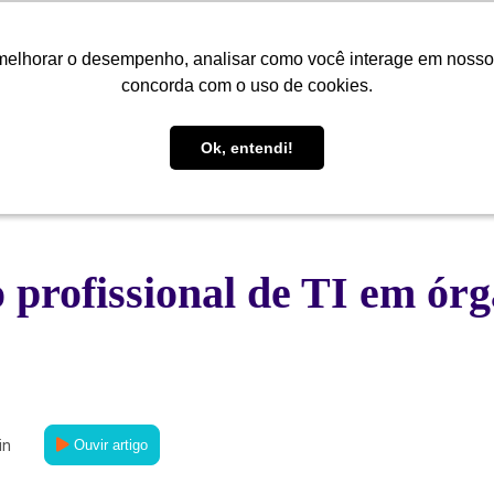
melhorar o desempenho, analisar como você interage em nosso sit
melhorar o desempenho, analisar como você interage em nosso sit
Quem Somos
Soluções
Cases
Conteúdo
Central de
concorda com o uso de cookies.
concorda com o uso de cookies.
Ok, entendi!
Ok, entendi!
 profissional de TI em órg
in
Ouvir artigo