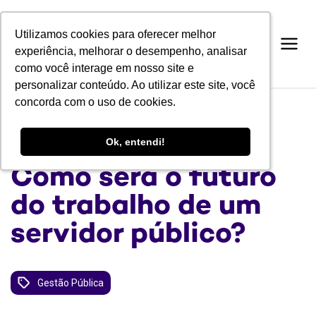
Utilizamos cookies para oferecer melhor
Utilizamos cookies para oferecer melhor
experiência, melhorar o desempenho, analisar
experiência, melhorar o desempenho, analisar
como você interage em nosso site e
como você interage em nosso site e
personalizar conteúdo. Ao utilizar este site, você
personalizar conteúdo. Ao utilizar este site, você
concorda com o uso de cookies.
concorda com o uso de cookies.
BLOG
Ok, entendi!
Ok, entendi!
Como será o futuro
do trabalho de um
servidor público?
Gestão Pública