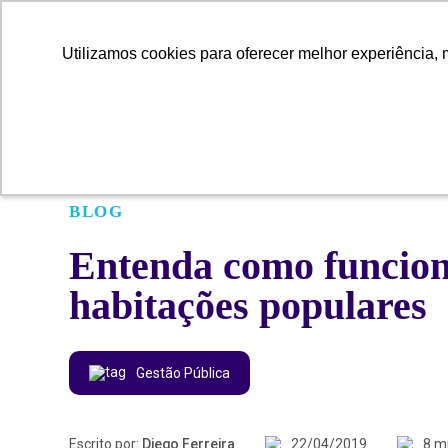
Utilizamos cookies para oferecer melhor experiência, 
Utilizamos cookies para oferecer melhor experiência, 
BLOG
Entenda como funciona
habitações populares
Gestão Pública
Escrito por:
Diego Ferreira
22/04/2019
8 m