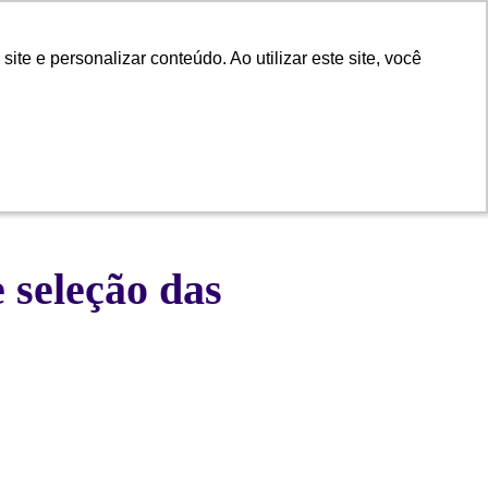
e e personalizar conteúdo. Ao utilizar este site, você
e e personalizar conteúdo. Ao utilizar este site, você
 Atendimento
Trabalhe com a gente
 seleção das