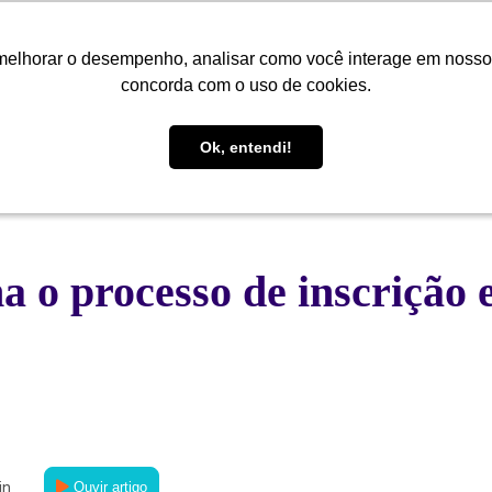
melhorar o desempenho, analisar como você interage em nosso sit
melhorar o desempenho, analisar como você interage em nosso sit
Quem Somos
Soluções
Cases
Conteúdo
Central de
concorda com o uso de cookies.
concorda com o uso de cookies.
Ok, entendi!
Ok, entendi!
 o processo de inscrição e
in
Ouvir artigo