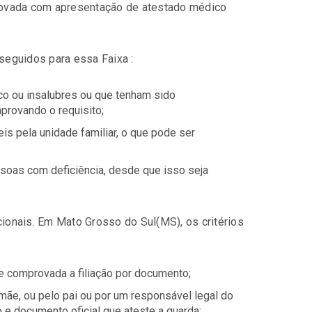
rovada com apresentação de atestado médico
 seguidos para essa Faixa :
sco ou insalubres ou que tenham sido
provando o requisito;
s pela unidade familiar, o que pode ser
soas com deficiência, desde que isso seja
cionais. Em Mato Grosso do Sul(MS), os critérios
e comprovada a filiação por documento;
mãe, ou pelo pai ou por um responsável legal do
 e documento oficial que ateste a guarda;