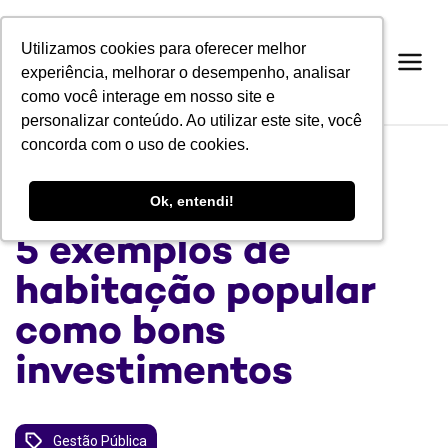
Utilizamos cookies para oferecer melhor
Utilizamos cookies para oferecer melhor
experiência, melhorar o desempenho, analisar
experiência, melhorar o desempenho, analisar
como você interage em nosso site e
como você interage em nosso site e
personalizar conteúdo. Ao utilizar este site, você
personalizar conteúdo. Ao utilizar este site, você
concorda com o uso de cookies.
concorda com o uso de cookies.
BLOG
Ok, entendi!
Ok, entendi!
5 exemplos de
habitação popular
como bons
investimentos
Gestão Pública