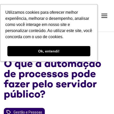
Utilizamos cookies para oferecer melhor
Utilizamos cookies para oferecer melhor
experiência, melhorar o desempenho, analisar
experiência, melhorar o desempenho, analisar
como você interage em nosso site e
como você interage em nosso site e
personalizar conteúdo. Ao utilizar este site, você
personalizar conteúdo. Ao utilizar este site, você
concorda com o uso de cookies.
concorda com o uso de cookies.
BLOG
Ok, entendi!
Ok, entendi!
O que a automação
de processos pode
fazer pelo servidor
público?
Gestão e Pessoas