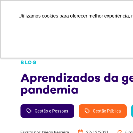
Utilizamos cookies para oferecer melhor experiência, 
Utilizamos cookies para oferecer melhor experiência, 
Quem So
BLOG
Aprendizados da ge
pandemia
Gestão e Pessoas
Gestão Pública
Escrito por:
Diego Ferreira
22/12/2021
6 m