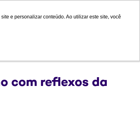
e e personalizar conteúdo. Ao utilizar este site, você
e e personalizar conteúdo. Ao utilizar este site, você
dimento
Trabalhe com a gente
o com reflexos da