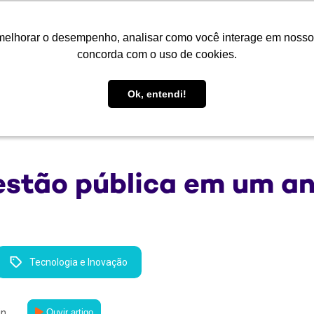
melhorar o desempenho, analisar como você interage em nosso sit
melhorar o desempenho, analisar como você interage em nosso sit
mos
Soluções
Cases
Conteúdo
Central de Aten
concorda com o uso de cookies.
concorda com o uso de cookies.
Ok, entendi!
Ok, entendi!
stão pública em um an
Tecnologia e Inovação
in
Ouvir artigo